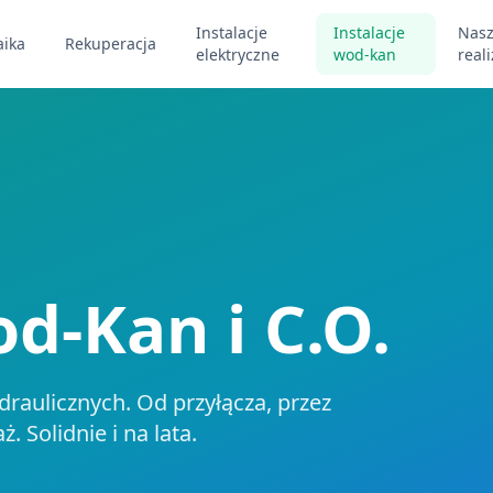
Instalacje
Instalacje
Nas
aika
Rekuperacja
elektryczne
wod-kan
real
od-Kan i C.O.
aulicznych. Od przyłącza, przez
 Solidnie i na lata.