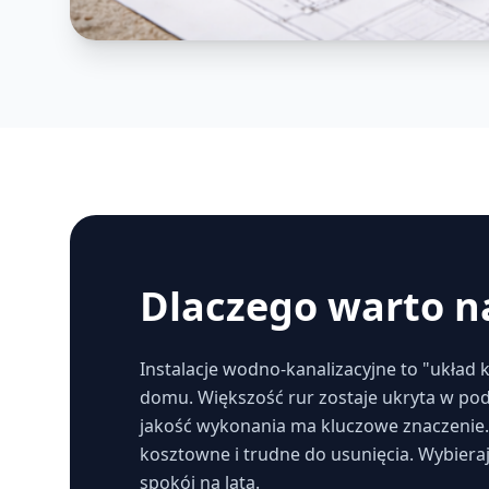
Dlaczego warto n
Instalacje wodno-kanalizacyjne to "układ
domu. Większość rur zostaje ukryta w pod
jakość wykonania ma kluczowe znaczenie.
kosztowne i trudne do usunięcia. Wybier
spokój na lata.