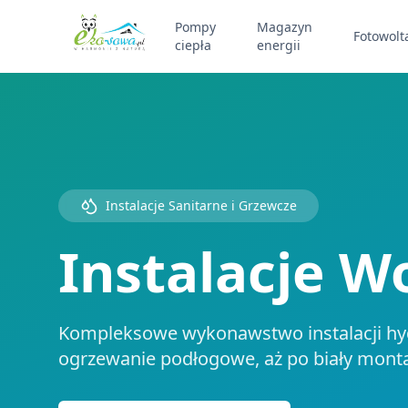
Pompy
Magazyn
Fotowolt
ciepła
energii
Instalacje Sanitarne i Grzewcze
Instalacje W
Kompleksowe wykonawstwo instalacji hydr
ogrzewanie podłogowe, aż po biały montaż.