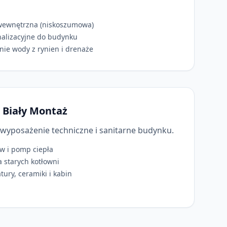
 wewnętrzna (niskoszumowa)
nalizacyjne do budynku
ie wody z rynien i drenaże
i Biały Montaż
yposażenie techniczne i sanitarne budynku.
w i pomp ciepła
 starych kotłowni
ury, ceramiki i kabin