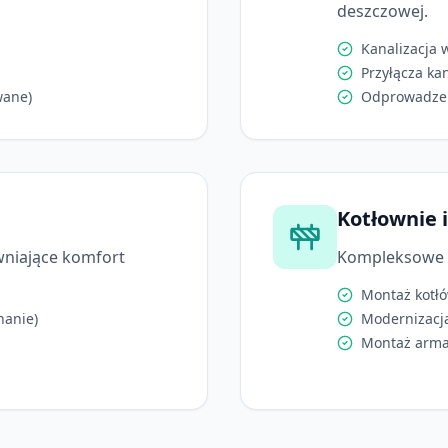
deszczowej.
Kanalizacja
Przyłącza ka
wane)
Odprowadzen
Kotłownie 
niające komfort
Kompleksowe w
Montaż kotłó
nanie)
Modernizacja
Montaż armat