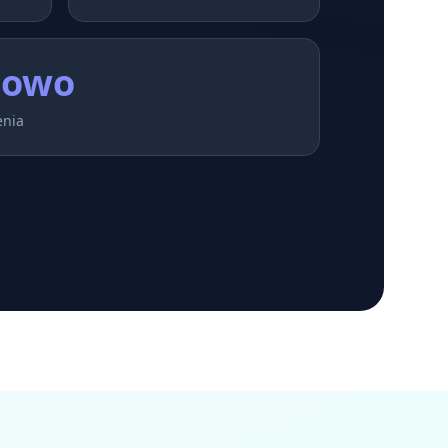
sowo
enia