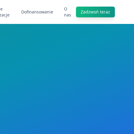
ze
O
Dofinansowanie
Zadzwoń teraz
izacje
nas