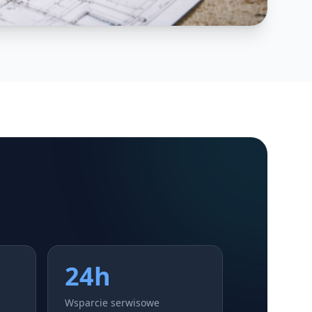
24h
Wsparcie serwisowe