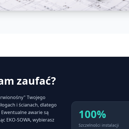
am zaufać?
 krwionośny" Twojego
łogach i ścianach, dlatego
100%
 Ewentualne awarie są
ając EKO-SOWA, wybierasz
Szczelności instalacji