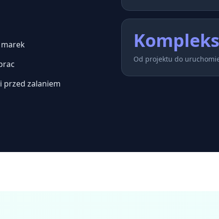
Komplek
h marek
Od projektu do uruchomi
prac
i przed zalaniem